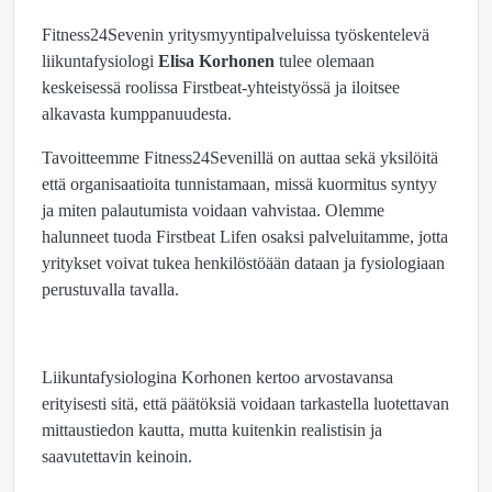
Fitness24Sevenin yritysmyyntipalveluissa työskentelevä
liikuntafysiologi
Elisa Korhonen
tulee olemaan
keskeisessä roolissa Firstbeat-yhteistyössä ja iloitsee
alkavasta kumppanuudesta.
Tavoitteemme Fitness24Sevenillä on auttaa sekä yksilöitä
että organisaatioita tunnistamaan, missä kuormitus syntyy
ja miten palautumista voidaan vahvistaa. Olemme
halunneet tuoda Firstbeat Lifen osaksi palveluitamme, jotta
yritykset voivat tukea henkilöstöään dataan ja fysiologiaan
perustuvalla tavalla.
Liikuntafysiologina Korhonen kertoo arvostavansa
erityisesti sitä, että päätöksiä voidaan tarkastella luotettavan
mittaustiedon kautta, mutta kuitenkin realistisin ja
saavutettavin keinoin.