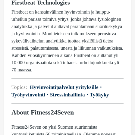
Firstbeat Technologies
Firstbeat on kansainvälinen hyvinvoinnin ja huippu-
urheilun parissa toimiva yritys, jonka johtava fysiologinen
analytiikka ja palvelut auttavat parantamaan suorituskykyä
ja hyvinvointia. Monitieteiseen tutkimukseen perustuva
sykevälivaihtelun analytiikka tuottaa yksilöllistä tietoa
stressistä, palautumisesta, unesta ja liikunnan vaikutuksista.
Kahden vuosikymmenen aikana Firstbeat on auttanut yli
10 000 organisaatiota sekä tuhansia urheilujoukkueita yli
70 maassa.
Topics:
Hyvinvointipalvelut yrityksille
Työhyvinvointi
Stressinhallinta
Työkyky
About Fitness24Seven
Fitness24Seven on yksi Suomen suurimmista
kuntosaliketjuista 66 toimipisteellään. Olemme nopeasti