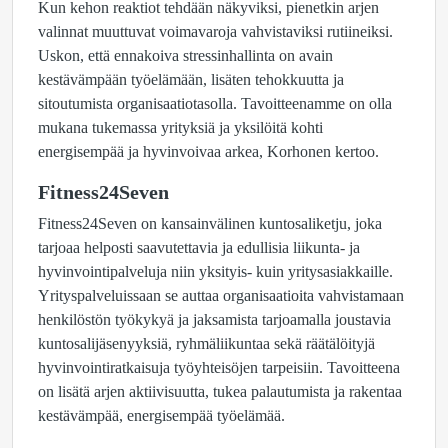
Kun kehon reaktiot tehdään näkyviksi, pienetkin arjen
valinnat muuttuvat voimavaroja vahvistaviksi rutiineiksi.
Uskon, että ennakoiva stressinhallinta on avain
kestävämpään työelämään, lisäten tehokkuutta ja
sitoutumista organisaatiotasolla. Tavoitteenamme on olla
mukana tukemassa yrityksiä ja yksilöitä kohti
energisempää ja hyvinvoivaa arkea, Korhonen kertoo.
Fitness24Seven
Fitness24Seven on kansainvälinen kuntosaliketju, joka
tarjoaa helposti saavutettavia ja edullisia liikunta- ja
hyvinvointipalveluja niin yksityis- kuin yritysasiakkaille.
Yrityspalveluissaan se auttaa organisaatioita vahvistamaan
henkilöstön työkykyä ja jaksamista tarjoamalla joustavia
kuntosalijäsenyyksiä, ryhmäliikuntaa sekä räätälöityjä
hyvinvointiratkaisuja työyhteisöjen tarpeisiin. Tavoitteena
on lisätä arjen aktiivisuutta, tukea palautumista ja rakentaa
kestävämpää, energisempää työelämää.