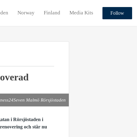
den
Norway
Finland
Media Kits
Follow
noverad
tness24Seven Malmö Rörsjöstaden
atan i Rörsjöstaden i
renovering och står nu