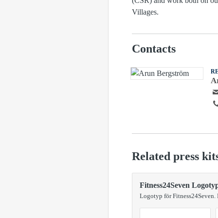
(CSR) and work both on our 
Villages.
Contacts
R
A
Related press kit
Fitness24Seven Logoty
Logotyp för Fitness24Seven. F