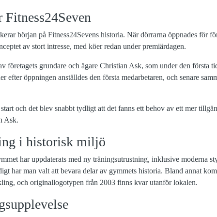
r Fitness24Seven
rar början på Fitness24Sevens historia. När dörrarna öppnades för fö
eptet av stort intresse, med köer redan under premiärdagen.
av företagets grundare och ägare Christian Ask, som under den första ti
der efter öppningen anställdes den första medarbetaren, och senare sam
n start och det blev snabbt tydligt att det fanns ett behov av ett mer till
n Ask.
ng i historisk miljö
mmet har uppdaterats med ny träningsutrustning, inklusive moderna sty
digt har man valt att bevara delar av gymmets historia. Bland annat k
ling, och originallogotypen från 2003 finns kvar utanför lokalen.
gsupplevelse