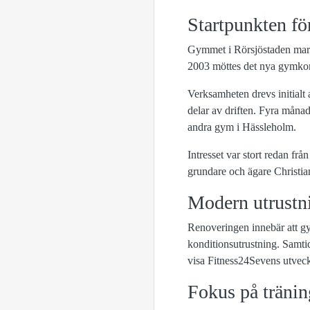
Startpunkten fö
Gymmet i Rörsjöstaden marke
2003 möttes det nya gymkonc
Verksamheten drevs initialt 
delar av driften. Fyra måna
andra gym i Hässleholm.
Intresset var stort redan frå
grundare och ägare Christia
Modern utrustni
Renoveringen innebär att gy
konditionsutrustning. Samti
visa Fitness24Sevens utveck
Fokus på tränin