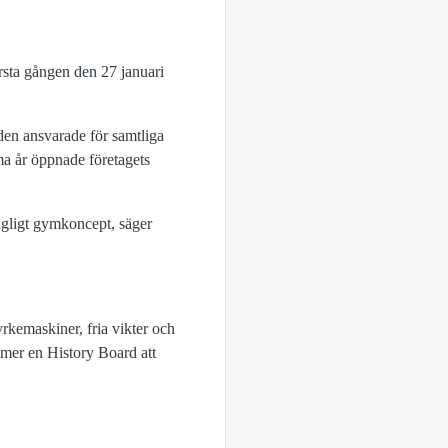
rsta gången den 27 januari
den ansvarade för samtliga
ma år öppnade företagets
gängligt gymkoncept
, säger
rkemaskiner, fria vikter och
ommer en
History Board
att