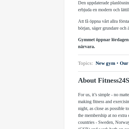
Den uppdaterade planlösninge
erbjuda en modern och lätti
Att få öppna vårt allra förs
början
, säger grundare och 
Gymmet öppnar lördagen d
närvara.
Topics:
New gym
Our 
About Fitness24
For us, it’s simple - no ma
making fitness and exercisi
night, as close as possible
the membership at no extra 
countries - Sweden, Norway