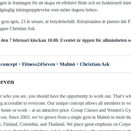
n är framtagen för att skapa ett effektivt flöde och en funktionell träni
llgänglig träningsupplevelse som möter dagens behov.
ta gym igen, 23 år senare, är betydelsefullt. Rörsjöstaden är platsen där 
ägare Christian Ask.
en 7 februari klockan 10.00. Eventet är öppen för allmänheten o
concept
Fitness24Seven
Malmö
Christian Ask
Seven
tter who you are, you should have the opportunity to work out. That’s 
ng accessible to everyone. Our unique concept allows all members to wo
 to home or work – at an attractive price. Group Classes and Women's G
cost. Since 2003, we’ve grown from a single gym in Malmö to more tha
, Finland, Colombia, and Thailand. We place great emphasis on Corpor