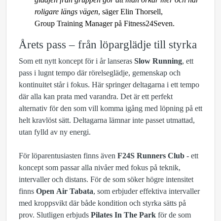
roligare längs vägen
, säger Elin Thorsell,
Group Training Manager på Fitness24Seven.
Årets pass – från löparglädje till styrka
Som ett nytt koncept för i år lanseras
Slow Running
, ett
pass i lugnt tempo där rörelseglädje, gemenskap och
kontinuitet står i fokus. Här springer deltagarna i ett tempo
där alla kan prata med varandra. Det är ett perfekt
alternativ för den som vill komma igång med löpning på ett
helt kravlöst sätt. Deltagarna lämnar inte passet utmattad,
utan fylld av ny energi.
För löparentusiasten finns även
F24S Runners Club
- ett
koncept som passar alla nivåer med fokus på teknik,
intervaller och distans. För de som söker högre intensitet
finns
Open Air Tabata
, som erbjuder effektiva intervaller
med kroppsvikt där både kondition och styrka sätts på
prov. Slutligen erbjuds
Pilates In The Park
för de som