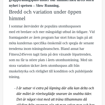
nyhet i spetsen – Slow Running.
Bredd och variation under öppen
himmel
I sommar återvänder de populära utomhuspassen
med ett bredare och mer mångsidigt utbud än tidigare. Vid
framtagandet av årets program har stort fokus lagts på att
möta kundernas specifika önskemål och spegla de senaste
trenderna inom träningsbranschen. Bland annat har
Fitness24Seven tagit fasta på den växande löpartrenden,
som nu får ta större plats i årets utomhusträning. Med sin
stora variation täcker årets utomhuspass allt från
muskelstyrka och rörlighet till kondition och pulshöjande
träning.
I år satsar vi extra på löpning där alla kan delta och
där målet är rörelseglädje snarare än snabba tider.
Det är något visst med att träna tillsammans då
glädjen från gruppen gör att man orkar mer och har